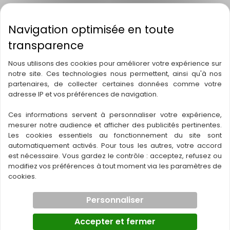
proposer un devis gratuit adapté à votre
toiture.
Nous utilisons des cookies pour améliorer votre expérience sur
notre site. Ces technologies nous permettent, ainsi qu'à nos
partenaires, de collecter certaines données comme votre
adresse IP et vos préférences de navigation.
Démoussage et grattage
manuel
Ces informations servent à personnaliser votre expérience,
mesurer notre audience et afficher des publicités pertinentes.
Les cookies essentiels au fonctionnement du site sont
Nos couvreurs éliminent délicatement les
automatiquement activés. Pour tous les autres, votre accord
mousses, lichens et dépôts végétaux
est nécessaire. Vous gardez le contrôle : acceptez, refusez ou
accumulés sur les tuiles sans
modifiez vos préférences à tout moment via les paramètres de
cookies.
endommager le matériau.
Personnaliser
Accepter et fermer